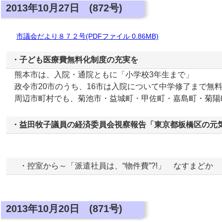
2013年10月27日 (872号)
市議会だより８７２号(PDFファイル 0.86MB)
・子ども医療費無料化制度の充実を
熊本市は、入院・通院ともに「小学校3年生まで」
政令市20市のうち、16市は入院について中学修了まで無
周辺市町村でも、菊池市・益城町・甲佐町・嘉島町・菊陽
・益田牧子議員の経済委員会視察報告「東京都板橋区の元
・控室から～「派遣社員は、“物件費”?!」 なすまどか
2013年10月20日 (871号)