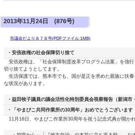
2013年11月24日 (876号)
市議会だより８７６号(PDFファイル 1MB)
・安倍政権の社会保障切り捨て
安倍政権は、「社会保障制度改革プログラム法案」を強行
切り捨てようとしてます。
生活保護では、熊本市でも、国が是正を求めた親族に扶養
な状況があります。
・益田牧子議員の議会活性化特別委員会視察報告（新潟市
・「やまびこ共同作業所の30周年」おめでとうございます
11月16日、やまびこ作業所30周年を祝う記念式典が開か
・控室から～「『地方自治』の本旨に立ち返る時」 な