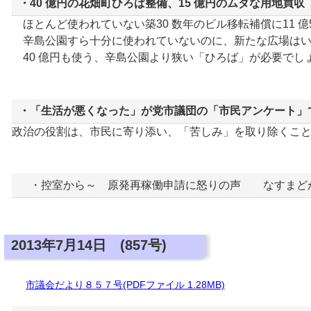
・40 億円の花畑町ひろば整備、15 億円のムダな用地買収
ほとんど使われていない築30 数年のビル移転補償に11 億
辛島公園すら十分に使われていないのに、新たな広場はい
40 億円も使う、辛島公園より狭い「ひろば」が必要でし
・「生活が悪くなった」が党市議団の「市民アンケート」
政治の役割は、市民に寄り添い、「苦しみ」を取り除くこ
・控室から～ 原発再稼働申請に怒りの声 なすまど
2013年7月14日 (857号)
市議会だより８５７号(PDFファイル 1.28MB)