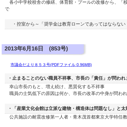
各小中学校校舎の修繕、体育館・プールの改修から、「校
で
・控室から～「奨学金は教育ローンであってはならな
2013年6月16日 (853号)
市議会だより８５３号(PDFファイル 0.96MB)
・止まることのない職員不祥事、市長の「責任」が問われ
幸山市長のもと、増え続け、悪質化する不祥事
職員の士気低下の原因は何か、市長の改革の中身が問われ
・「産業文化会館は立派な建物・構造体は問題なし」と太
公共施設の耐震改修第一人者・青木茂首都東京大学特任