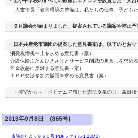
・全小中学校のすべての教室にエアコンを設置した「人吉
人吉市長「教育環境の整備は、私たちの仕事、子どもた
・９月議会が始まりました。提案されている議案や補正予
・日本共産党市議団の提案した意見書案は、以下のとおり
消費税増税中止を求める意見書（案）
介護保険ふたんひきさげとサービス削減の見直しを求める
年金改悪に反対する意見書（案）
ＴＰＰ交渉参加の撤回を求める意見書（案）
・控室から～「ベトナムで感じた憲法９条の力」益田牧
2013年9月8日 (865号)
市議会だより８６５号(PDFファイル 1.23MB)