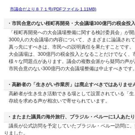
市議会だより８７１号(PDFファイル 1.11MB)
・市民合意のない桜町再開発・大会議場300億円の税金投
「桜町再開発への大会議場整備に関する検討委員会」が開
3000人の大会議場の内容について、さまざまに論議され
真っ先にすべきは、市民への説明責任を果たすことです。
大会議場は、300億円の税金投入となることだけでなく、
様々な問題点があります。議会の複数会派から疑問の声が
市民合意のない300億円の大会議場整備は中止すべきです
・高齢者の「生きがい作業所」は廃止すべきではありませ
高齢者が生き生き活動できる場として設置されている「生
存続を求める声が相次いで寄せられています。
・またまた議員の海外旅行、ブラジル・ペルーに1人あたり2
議長が公式訪問を予定していたブラジル・ペルー訪問に、突
りました。