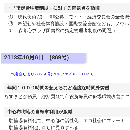
・「指定管理者制度」に対する問題点を指摘
① 現代美術館は「非公募」で・・・経済委員会の全会派
② 希望荘や社会体育施設・国際交流会館なども、ノウハ
③ 森都心プラザ図書館の指定管理者制度の問題点
2013年10月6日 (869号)
市議会だより８６９号(PDFファイル 1.11MB)
年間１０００時間を超えるなど過度な時間外労働
なすまどか議員、総括質疑で市役所職員の職場環境改善につ
中心市街地の自転車利用が激減
駐輪場有料化で、中心部の活性化、エコ社会にブレーキ
駐輪場有料化は直ちに見直すべき