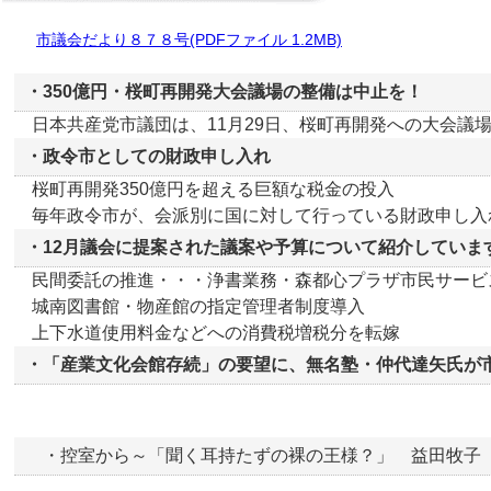
市議会だより８７８号(PDFファイル 1.2MB)
・350億円・桜町再開発大会議場の整備は中止を！
日本共産党市議団は、11月29日、桜町再開発への大会議場
・政令市としての財政申し入れ
桜町再開発350億円を超える巨額な税金の投入
毎年政令市が、会派別に国に対して行っている財政申し入れ
・12月議会に提案された議案や予算について紹介していま
民間委託の推進・・・浄書業務・森都心プラザ市民サービ
城南図書館・物産館の指定管理者制度導入
上下水道使用料金などへの消費税増税分を転嫁
・「産業文化会館存続」の要望に、無名塾・仲代達矢氏が
・控室から～「聞く耳持たずの裸の王様？」 益田牧子