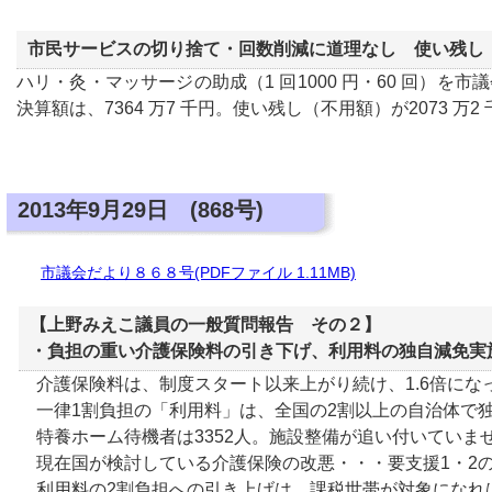
市民サービスの切り捨て・回数削減に道理なし 使い残し（不
ハリ・灸・マッサージの助成（1 回1000 円・60 回）を市議
決算額は、7364 万7 千円。使い残し（不用額）が2073 
2013年9月29日 (868号)
市議会だより８６８号(PDFファイル 1.11MB)
【上野みえこ議員の一般質問報告 その２】
・負担の重い介護保険料の引き下げ、利用料の独自減免実
介護保険料は、制度スタート以来上がり続け、1.6倍にな
一律1割負担の「利用料」は、全国の2割以上の自治体で
特養ホーム待機者は3352人。施設整備が追い付いていま
現在国が検討している介護保険の改悪・・・要支援1・2の
利用料の2割負担への引き上げは、課税世帯が対象になれば