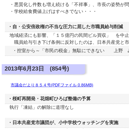
・悪質化し件数も増え続ける「不祥事」、市長の姿勢が問
・学校給食費値上げはすべきでない・・・
・自・公安倍政権の不当な圧力に屈した市職員給与削減
地域経済にも影響、「１５億円の民間ビル買収」 を中止
職員給与引き下げ条例に反対したのは、日本共産党と市
・控室から～「市民の税金」無駄にできない 上野 
2013年6月23日 (854号)
市議会だより８５４号(PDFファイル 0.86MB)
・桜町再開発・花畑町ひろば整備の予算
執行「凍結」の解除に道理なし
・日本共産党市議団が、小中学校ウォッチングを実施