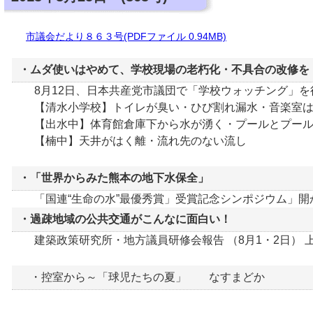
市議会だより８６３号(PDFファイル 0.94MB)
・ムダ使いはやめて、学校現場の老朽化・不具合の改修を
8月12日、日本共産党市議団で「学校ウォッチング」を
【清水小学校】トイレが臭い・ひび割れ漏水・音楽室は
【出水中】体育館倉庫下から水が湧く・プールとプール
【楠中】天井がはく離・流れ先のない流し
・「世界からみた熊本の地下水保全」
「国連“生命の水”最優秀賞」受賞記念シンポジウム」開
・過疎地域の公共交通がこんなに面白い！
建築政策研究所・地方議員研修会報告 （8月1・2日） 
・控室から～「球児たちの夏」 なすまどか