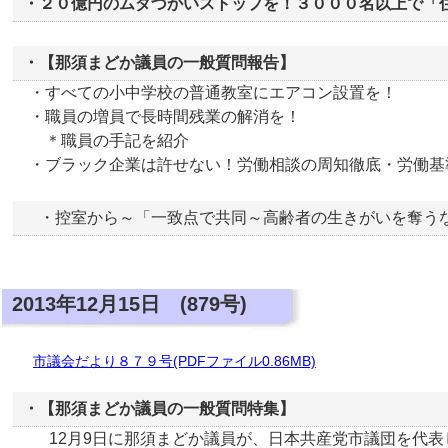
・２０億円のムダづかいストップを！３０００名以上で「
・【那須まどか議員の一般質問報告】
・すべての小中学校の普通教室にエアコン設置を！
・職員の増員で長時間残業の解消を！
＊職員の手記を紹介
・ブラック企業は許せない！労働相談の周知徹底・労働基
・控室から～「一致点で共同～高齢者の生きがいを奪う
2013年12月15日 (879号)
市議会だより８７９号(PDFファイル0.86MB)
・【那須まどか議員の一般質問特集】
12月9日に那須まどか議員が、日本共産党市議団を代表